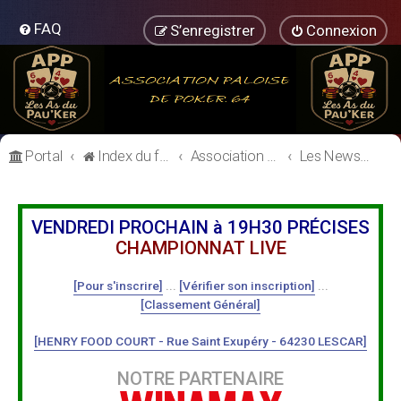
FAQ
S’enregistrer
Connexion
Portal
Index du forum
Association Paloise de Poker
Les News de l'association
VENDREDI PROCHAIN à 19H30 PRÉCISES
CHAMPIONNAT LIVE
[Pour s'inscrire]
...
[Vérifier son inscription]
...
[Classement Général]
[HENRY FOOD COURT - Rue Saint Exupéry - 64230 LESCAR]
NOTRE PARTENAIRE