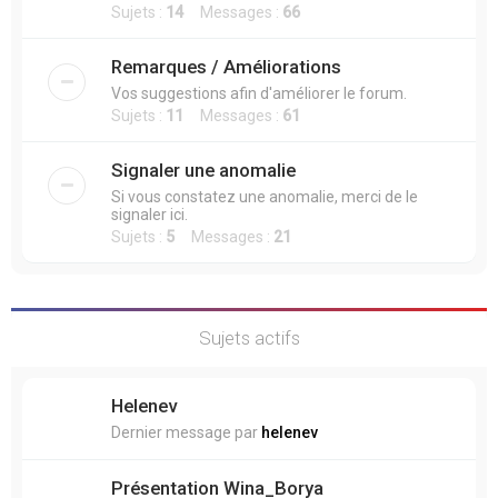
Sujets :
14
Messages :
66
Remarques / Améliorations
Vos suggestions afin d'améliorer le forum.
Sujets :
11
Messages :
61
Signaler une anomalie
Si vous constatez une anomalie, merci de le
signaler ici.
Sujets :
5
Messages :
21
Sujets actifs
Helenev
Dernier message par
helenev
Présentation Wina_Borya