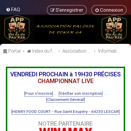
FAQ
S’enregistrer
Connexion
Portal
Index du forum
Association Paloise de Poker
Informations Générales
VENDREDI PROCHAIN à 19H30 PRÉCISES
CHAMPIONNAT LIVE
[Pour s'inscrire]
...
[Vérifier son inscription]
...
[Classement Général]
[HENRY FOOD COURT - Rue Saint Exupéry - 64230 LESCAR]
NOTRE PARTENAIRE