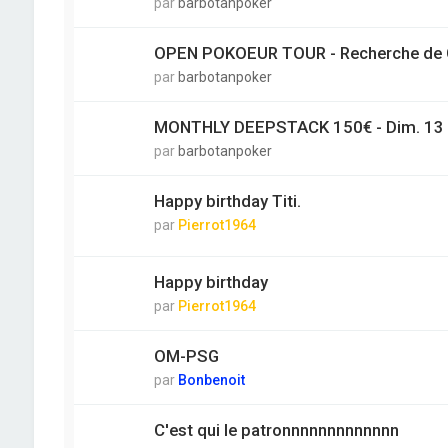
par
barbotanpoker
OPEN POKOEUR TOUR - Recherche de 
par
barbotanpoker
MONTHLY DEEPSTACK 150€ - Dim. 13
par
barbotanpoker
Happy birthday Titi.
par
Pierrot1964
Happy birthday
par
Pierrot1964
OM-PSG
par
Bonbenoit
C'est qui le patronnnnnnnnnnnnn