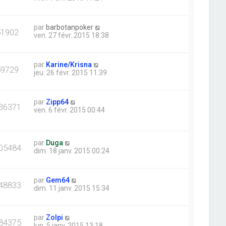
par
barbotanpoker
51902
ven. 27 févr. 2015 18:38
par
Karine/Krisna
59729
jeu. 26 févr. 2015 11:39
par
Zipp64
36371
ven. 6 févr. 2015 00:44
par
Duga
05484
dim. 18 janv. 2015 00:24
par
Gem64
48833
dim. 11 janv. 2015 15:34
par
Zolpi
84375
lun. 5 janv. 2015 13:18