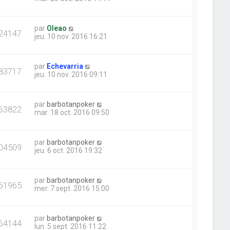
par
Oleao
24147
jeu. 10 nov. 2016 16:21
par
Echevarria
83717
jeu. 10 nov. 2016 09:11
par
barbotanpoker
63822
mar. 18 oct. 2016 09:50
par
barbotanpoker
04509
jeu. 6 oct. 2016 19:32
par
barbotanpoker
61965
mer. 7 sept. 2016 15:00
par
barbotanpoker
64144
lun. 5 sept. 2016 11:22