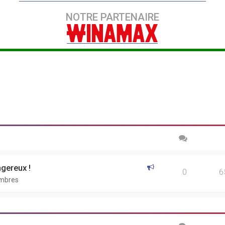
NOTRE PARTENAIRE
ngereux !
0
6
embres