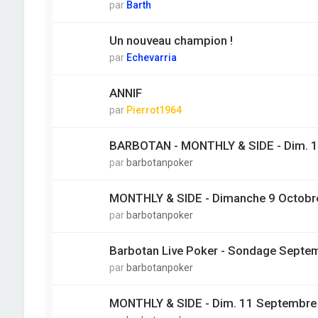
par
Barth
Un nouveau champion !
par
Echevarria
ANNIF
par
Pierrot1964
BARBOTAN - MONTHLY & SIDE - Dim. 
par
barbotanpoker
MONTHLY & SIDE - Dimanche 9 Octobr
par
barbotanpoker
Barbotan Live Poker - Sondage Septe
par
barbotanpoker
MONTHLY & SIDE - Dim. 11 Septembre