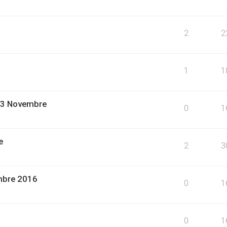
2
2
1
1
13 Novembre
0
1
e
2
3
mbre 2016
0
1
0
1