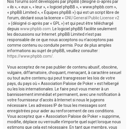
Nos forums sont développés par phpBB (désigné ci-après par
« ils », « eux », « leur », « logiciel phpBB », « www.phpbb.com »,
« phpBB Limited », « Équipes phpBB ») qui est un script libre de
forum, déclaré sous la licence «
GNU General Public License v2
» (désigné ci-après par « GPL ») et qui peut être téléchargé
depuis
www.phpbb.com
. Le logiciel phpBB facilite seulement
les discussions sur Internet. phpBB Limited n’est pas
responsable de ce que nous acceptons ou n’acceptons pas
comme contenu ou conduite permis. Pour de plus amples
informations au sujet de phpBB, veuillez consulter :
https://www.phpbb.com/
.
Vous acceptez de ne pas publier de contenu abusif, obscène,
vulgaire, diffamatoire, choquant, menaçant, à caractère sexuel
ou tout autre contenu qui peut transgresser les lois de votre
pays, du pays où « Association Paloise de Poker » est hébergé
ou les lois internationales. Le faire peut vous mener à un
bannissement immédiat et permanent, avec une notification à
votre fournisseur d’accès à Internet si nous le jugeons
nécessaire. Les adresses IP de tous les messages sont
enregistrées pour aider au renforcement de ces conditions.
Vous acceptez que « Association Paloise de Poker » supprime,
modifie, déplace ou verrouille n’importe quel sujet lorsque nous
estimons que cela est nécessaire. En tant que membre, vous