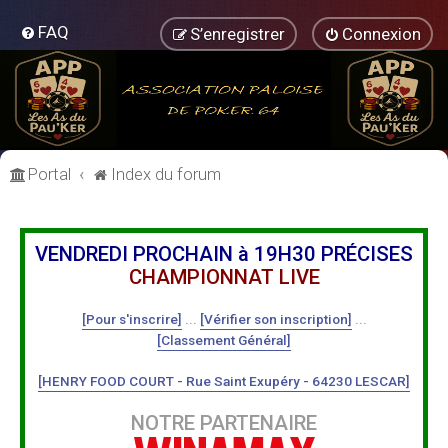
FAQ
S’enregistrer
Connexion
Portal
Index du forum
VENDREDI PROCHAIN à 19H30 PRÉCISES
CHAMPIONNAT LIVE
[Pour s'inscrire]
...
[Vérifier son inscription]
...
[Classement Général]
[HENRY FOOD COURT - Rue Saint Exupéry - 64230 LESCAR]
NOTRE PARTENAIRE