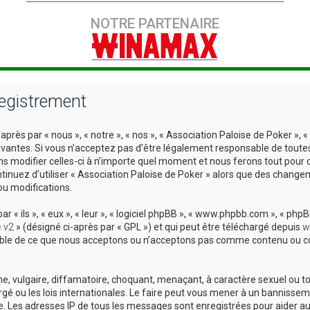
NOTRE PARTENAIRE
registrement
près par « nous », « notre », « nos », « Association Paloise de Poker »,
vantes. Si vous n’acceptez pas d’être légalement responsable de toutes 
ns modifier celles-ci à n’importe quel moment et nous ferons tout pour 
ntinuez d’utiliser « Association Paloise de Poker » alors que des chang
ou modifications.
 ils », « eux », « leur », « logiciel phpBB », « www.phpbb.com », « phpBB
e v2
» (désigné ci-après par « GPL ») et qui peut être téléchargé depuis
w
sable de ce que nous acceptons ou n’acceptons pas comme contenu ou co
, vulgaire, diffamatoire, choquant, menaçant, à caractère sexuel ou tou
rgé ou les lois internationales. Le faire peut vous mener à un bannisse
ire. Les adresses IP de tous les messages sont enregistrées pour aider 