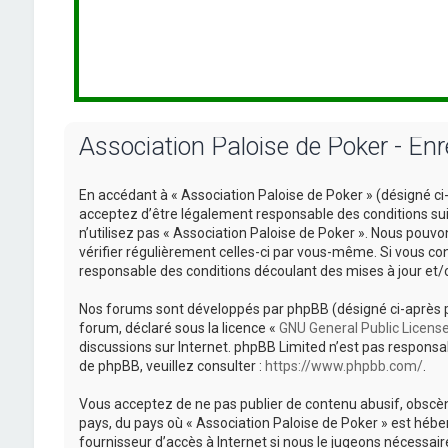
Association Paloise de Poker - En
En accédant à « Association Paloise de Poker » (désigné ci-a
acceptez d’être légalement responsable des conditions sui
n’utilisez pas « Association Paloise de Poker ». Nous pouvo
vérifier régulièrement celles-ci par vous-même. Si vous co
responsable des conditions découlant des mises à jour et/
Nos forums sont développés par phpBB (désigné ci-après par «
forum, déclaré sous la licence «
GNU General Public Licens
discussions sur Internet. phpBB Limited n’est pas respon
de phpBB, veuillez consulter :
https://www.phpbb.com/
.
Vous acceptez de ne pas publier de contenu abusif, obscène
pays, du pays où « Association Paloise de Poker » est hébe
fournisseur d’accès à Internet si nous le jugeons nécessa