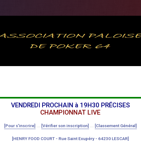
VENDREDI PROCHAIN à 19H30 PRÉCISES
CHAMPIONNAT LIVE
[Pour s'inscrire]
...
[Vérifier son inscription]
...
[Classement Général]
[HENRY FOOD COURT - Rue Saint Exupéry - 64230 LESCAR]