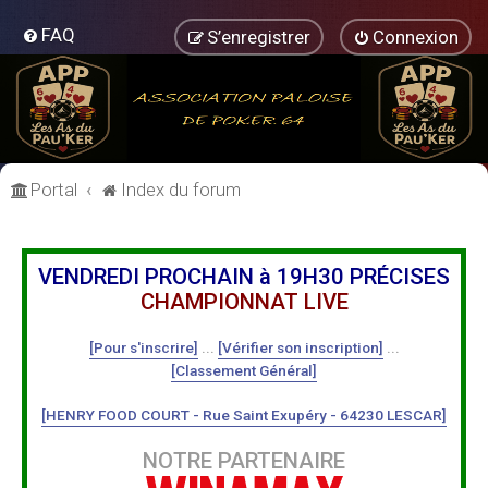
FAQ
S’enregistrer
Connexion
Portal
Index du forum
VENDREDI PROCHAIN à 19H30 PRÉCISES
CHAMPIONNAT LIVE
[Pour s'inscrire]
...
[Vérifier son inscription]
...
[Classement Général]
[HENRY FOOD COURT - Rue Saint Exupéry - 64230 LESCAR]
NOTRE PARTENAIRE