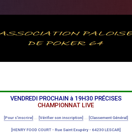
VENDREDI PROCHAIN à 19H30 PRÉCISES
CHAMPIONNAT LIVE
[Pour s'inscrire]
...
[Vérifier son inscription]
...
[Classement Général]
[HENRY FOOD COURT - Rue Saint Exupéry - 64230 LESCAR]