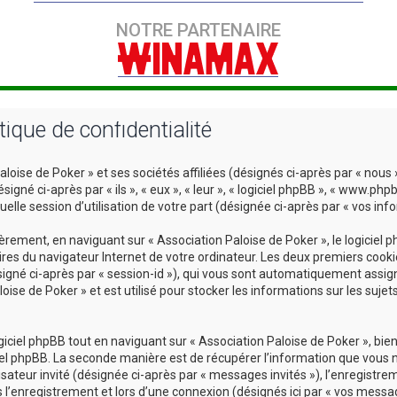
NOTRE PARTENAIRE
tique de confidentialité
oise de Poker » et ses sociétés affiliées (désignés ci-après par « nous »,
gné ci-après par « ils », « eux », « leur », « logiciel phpBB », « www.php
lle session d’utilisation de votre part (désignée ci-après par « vos info
ement, en naviguant sur « Association Paloise de Poker », le logiciel 
ires du navigateur Internet de votre ordinateur. Les deux premiers cookie
désigné ci-après par « session-id »), qui vous sont automatiquement assig
oise de Poker » et est utilisé pour stocker les informations sur les sujet
ciel phpBB tout en naviguant sur « Association Paloise de Poker », bien
iel phpBB. La seconde manière est de récupérer l’information que vous n
ilisateur invité (désignée ci-après par « messages invités »), l’enregistr
l’enregistrement et lors d’une connexion (désignés ici par « vos messag