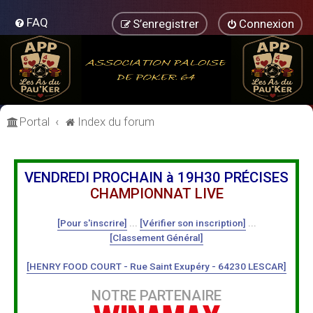
FAQ
S’enregistrer
Connexion
Portal
Index du forum
VENDREDI PROCHAIN à 19H30 PRÉCISES
CHAMPIONNAT LIVE
[Pour s'inscrire]
...
[Vérifier son inscription]
...
[Classement Général]
[HENRY FOOD COURT - Rue Saint Exupéry - 64230 LESCAR]
NOTRE PARTENAIRE