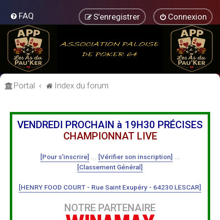
FAQ
S’enregistrer
Connexion
Portal
Index du forum
VENDREDI PROCHAIN à 19H30 PRÉCISES
CHAMPIONNAT LIVE
[Pour s'inscrire]
...
[Vérifier son inscription]
...
[Classement Général]
[HENRY FOOD COURT - Rue Saint Exupéry - 64230 LESCAR]
NOTRE PARTENAIRE