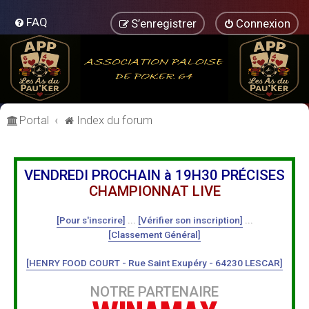
FAQ
S’enregistrer
Connexion
Portal
Index du forum
VENDREDI PROCHAIN à 19H30 PRÉCISES
CHAMPIONNAT LIVE
[Pour s'inscrire]
...
[Vérifier son inscription]
...
[Classement Général]
[HENRY FOOD COURT - Rue Saint Exupéry - 64230 LESCAR]
NOTRE PARTENAIRE